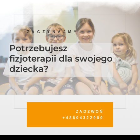
ZACZYNAJMY
Potrzebujesz
fizjoterapii dla swojego
dziecka?
ZADZWOŃ
+48604322980