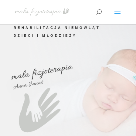
REHABILITACJA NIEMOWLĄT
DZIECI I MŁODZIEŻY
mała fizjoterapia
Anna Janaś